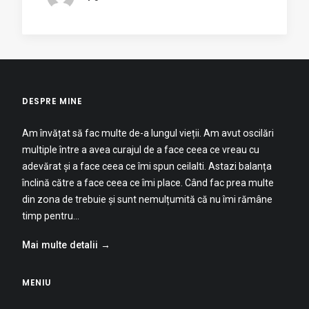
DESPRE MINE
Am învățat să fac multe de-a lungul vieții. Am avut oscilări
multiple între a avea curajul de a face ceea ce vreau cu
adevărat și a face ceea ce îmi spun ceilalti. Astazi balanța
înclină către a face ceea ce îmi place. Când fac prea multe
din zona de trebuie și sunt nemulțumită că nu îmi rămâne
timp pentru…
Mai multe detalii →
MENIU