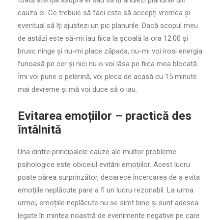
toată atenția asupra ei sau să îți anulezi planurile din
cauza ei. Ce trebuie să faci este să accepți vremea și
eventual să îți ajustezi un pic planurile. Dacă scopul meu
de astăzi este să-mi iau fiica la școală la ora 12:00 și
brusc ninge și nu-mi place zăpada, nu-mi voi irosi energia
furioasă pe cer și nici nu o voi lăsa pe fiica mea blocată.
Îmi voi pune o pelerină, voi pleca de acasă cu 15 minute
mai devreme și mă voi duce să o iau.
Evitarea emoțiilor – practică des
întâlnită
Una dintre principalele cauze ale multor probleme
psihologice este obiceiul evitării emoțiilor. Acest lucru
poate părea surprinzător, deoarece încercarea de a evita
emoțiile neplăcute pare a fi un lucru rezonabil. La urma
urmei, emoțiile neplăcute nu se simt bine și sunt adesea
legate în mintea noastră de evenimente negative pe care