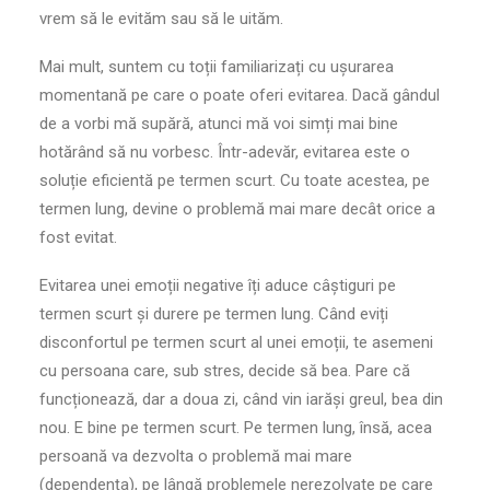
vrem să le evităm sau să le uităm.
Mai mult, suntem cu toții familiarizați cu ușurarea
momentană pe care o poate oferi evitarea. Dacă gândul
de a vorbi mă supără, atunci mă voi simți mai bine
hotărând să nu vorbesc. Într-adevăr, evitarea este o
soluție eficientă pe termen scurt. Cu toate acestea, pe
termen lung, devine o problemă mai mare decât orice a
fost evitat.
Evitarea unei emoții negative îți aduce câștiguri pe
termen scurt și durere pe termen lung. Când eviți
disconfortul pe termen scurt al unei emoții, te asemeni
cu persoana care, sub stres, decide să bea. Pare că
funcționează, dar a doua zi, când vin iarăși greul, bea din
nou. E bine pe termen scurt. Pe termen lung, însă, acea
persoană va dezvolta o problemă mai mare
(dependența), pe lângă problemele nerezolvate pe care