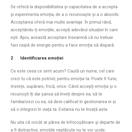
Se referă la disponibilitatea și capacitatea de a accepta
și experimenta emoția, de a o recunoaște și a o absorbi.
Acceptarea oferă mai multe avantaje. În primul rând,
acceptându-ți emoțiile, accepți adevărul situației în care
ești. Apoi, această acceptare înseamnă că nu trebuie
faci risipă de energie pentru a face emoția să dispară.
2 Identificarea emoției
Ce este ceea ce simt acum? Caută un nume, cel care
crezi tu că este potrivit, pentru emoția ta. Poate fi furie,
tristețe, supărare, frică, orice. Când accepți emoția și o
recunoști îți dai șansa să înveți despre ea, să te
familiarizezi cu ea, să devii calificat în gestionarea ei și
să o integrezi în viața ta. Evitarea nu te învață asta.
Nu uita că oricât ar părea de înfricoșătoare și departe de
a fi distractive, emoțiile neplăcute nu te vor ucide.