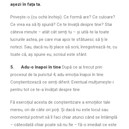
așezi în fața ta.
Privește-o (cu ochii închiși). Ce formă are? Ce culoare?
Ce vrea ea să îți spună? Ce te învață despre tine? Stai
câteva minute – atât cât simți tu – și uită-te la toate
lucrurile astea, pe care mai apoi te sfătuiesc să ți le
notezi. Sau, dacă nu îți place să scrii, înregistrează-te, cu
toate că, aș spune eu, scrisul este sfânt.
5.
Adu-o înapoi în tine
După ce ai trecut prin
procesul de la punctul 4, adu emoția înapoi în tine.
Conștientizează ce simți diferit. Eventual mulțumește-i
pentru tot ce te-a învățat despre tine.
Fă exercițiul acesta de conștientizare a emoțiilor tale
mereu, ori de câte ori poți. Și dacă nu este locul sau
momentul potrivit să îl faci chiar atunci când se întâmplă
– câteodată chiar poate să nu fie – fă-o imediat ce este