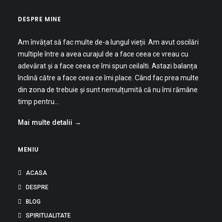
DESPRE MINE
Am învățat să fac multe de-a lungul vieții. Am avut oscilări
multiple între a avea curajul de a face ceea ce vreau cu
adevărat și a face ceea ce îmi spun ceilalti. Astazi balanța
înclină către a face ceea ce îmi place. Când fac prea multe
din zona de trebuie și sunt nemulțumită că nu îmi rămâne
timp pentru…
Mai multe detalii →
MENIU
ACASA
DESPRE
BLOG
SPIRITUALITATE