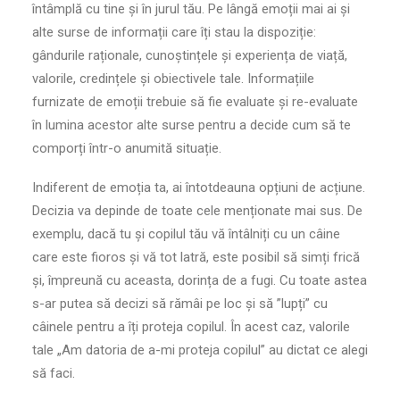
întâmplă cu tine și în jurul tău. Pe lângă emoții mai ai și
alte surse de informații care îți stau la dispoziție:
gândurile raționale, cunoștințele și experiența de viață,
valorile, credințele și obiectivele tale. Informațiile
furnizate de emoții trebuie să fie evaluate și re-evaluate
în lumina acestor alte surse pentru a decide cum să te
comporți într-o anumită situație.
Indiferent de emoția ta, ai întotdeauna opțiuni de acțiune.
Decizia va depinde de toate cele menționate mai sus. De
exemplu, dacă tu și copilul tău vă întâlniți cu un câine
care este fioros și vă tot latră, este posibil să simți frică
și, împreună cu aceasta, dorința de a fugi. Cu toate astea
s-ar putea să decizi să rămâi pe loc și să ”lupți” cu
câinele pentru a îți proteja copilul. În acest caz, valorile
tale „Am datoria de a-mi proteja copilul” au dictat ce alegi
să faci.