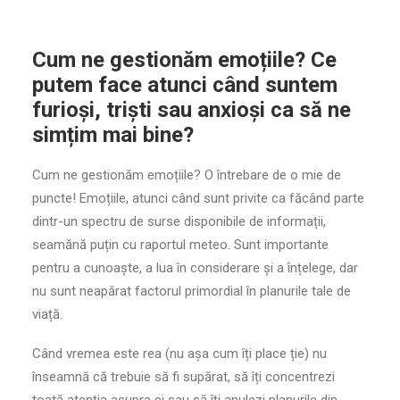
Cum ne gestionăm emoțiile? Ce
putem face atunci când suntem
furioși, triști sau anxioși ca să ne
simțim mai bine?
Cum ne gestionăm emoțiile? O întrebare de o mie de
puncte! Emoțiile, atunci când sunt privite ca făcând parte
dintr-un spectru de surse disponibile de informații,
seamănă puțin cu raportul meteo. Sunt importante
pentru a cunoaște, a lua în considerare și a înțelege, dar
nu sunt neapărat factorul primordial în planurile tale de
viață.
Când vremea este rea (nu așa cum îți place ție) nu
înseamnă că trebuie să fi supărat, să îți concentrezi