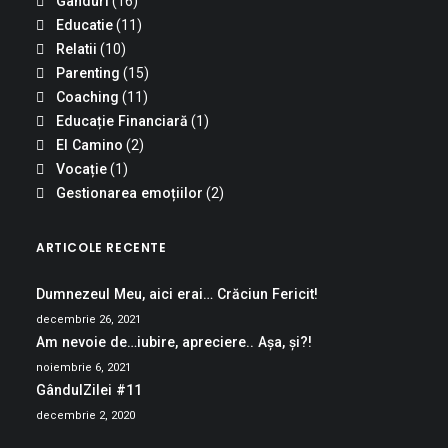
Ganduri
(16)
Educatie
(11)
Relatii
(10)
Parenting
(15)
Coaching
(11)
Educație Financiară
(1)
El Camino
(2)
Vocație
(1)
Gestionarea emoțiilor
(2)
ARTICOLE RECENTE
Dumnezeul Meu, aici erai… Crăciun Fericit!
decembrie 26, 2021
Am nevoie de…iubire, apreciere.. Așa, și?!
noiembrie 6, 2021
GândulZilei #11
decembrie 2, 2020