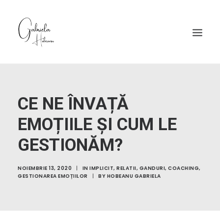
CE NE ÎNVAȚĂ
EMOȚIILE ȘI CUM LE
GESTIONĂM?
NOIEMBRIE 13, 2020
|
IN
IMPLICIT
,
RELATII
,
GANDURI
,
COACHING
,
GESTIONAREA EMOȚIILOR
|
BY
HOBEANU GABRIELA
© 2026 Gabriela Hobeanu.
Toate drepturile rezervate