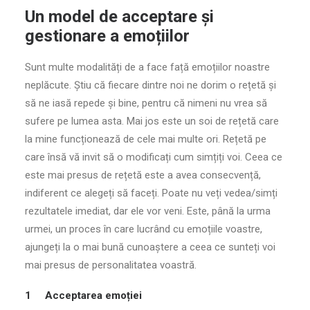
Un model de acceptare și
gestionare a emoțiilor
Sunt multe modalități de a face față emoțiilor noastre
neplăcute. Știu că fiecare dintre noi ne dorim o rețetă și
să ne iasă repede și bine, pentru că nimeni nu vrea să
sufere pe lumea asta. Mai jos este un soi de rețetă care
la mine funcționează de cele mai multe ori. Rețetă pe
care însă vă invit să o modificați cum simțiți voi. Ceea ce
este mai presus de rețetă este a avea consecvență,
indiferent ce alegeți să faceți. Poate nu veți vedea/simți
rezultatele imediat, dar ele vor veni. Este, până la urma
urmei, un proces în care lucrând cu emoțiile voastre,
ajungeți la o mai bună cunoaștere a ceea ce sunteți voi
mai presus de personalitatea voastră.
1 Acceptarea emoției