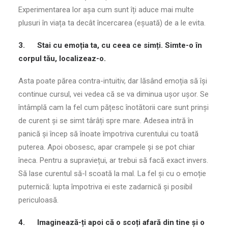
Experimentarea lor așa cum sunt îți aduce mai multe
plusuri în viața ta decât încercarea (eșuată) de a le evita.
3.
Stai cu emoția ta, cu ceea ce simți. Simte-o în
corpul tău, localizeaz-o.
Asta poate părea contra-intuitiv, dar lăsând emoția să își
continue cursul, vei vedea că se va diminua ușor ușor. Se
întâmplă cam la fel cum pățesc înotătorii care sunt prinși
de curent și se simt târâți spre mare. Adesea intră în
panică și încep să înoate împotriva curentului cu toată
puterea. Apoi obosesc, apar crampele și se pot chiar
îneca. Pentru a supraviețui, ar trebui să facă exact invers.
Să lase curentul să-l scoată la mal. La fel și cu o emoție
puternică: lupta împotriva ei este zadarnică și posibil
periculoasă.
4.
Imaginează-ți apoi că o scoți afară din tine și o