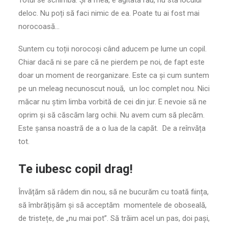
Totul se schimbă. Și a mea, e agitată rău, nu stă locului
deloc. Nu poți să faci nimic de ea. Poate tu ai fost mai
norocoasă…
Suntem cu toții norocoși când aducem pe lume un copil.
Chiar dacă ni se pare că ne pierdem pe noi, de fapt este
doar un moment de reorganizare. Este ca și cum suntem
pe un meleag necunoscut nouă, un loc complet nou. Nici
măcar nu știm limba vorbită de cei din jur. E nevoie să ne
oprim și să căscăm larg ochii. Nu avem cum să plecăm.
Este șansa noastră de a o lua de la capăt. De a reînvăța
tot.
Te iubesc copil drag!
Învățăm să râdem din nou, să ne bucurăm cu toată ființa,
să îmbrățișăm și să acceptăm momentele de oboseală,
de tristețe, de „nu mai pot”. Să trăim acel un pas, doi pași,