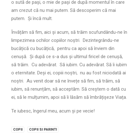
o sută de pași, o mie de pași de după momentul în care
am crezut că nu mai putem. Să descoperim că mai
putem. Și încă mult.
Învățăm să fim, aici și acum, să trăim scufundându-ne în
limpezimea ochilor copiilor noștri. Dezintegrându-ne
bucățică cu bucățică, pentru ca apoi să înviem din
cenușă. Și după ce s-a dus și ultimul firicel de cenușă,
să trăim. Cu adevărat. Să iubim. Cu adevărat. Să îi iubim
o eternitate. Deși ei, copiii noștri, nu au fost niciodată ai
noștri. Au venit doar să ne învețe să fim, să trăim, să
iubim, să renunțăm, să acceptăm. Să creștem o dată cu
ei, să le mulțumim, apoi să îi lăsăm să îmbrățișeze Viața.
Te iubesc, îngerul meu, acum și pe vecie!
COPII
COPII SI PARINTI