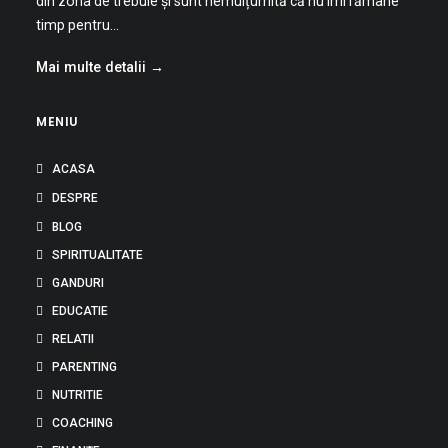
din zona de trebuie și sunt nemulțumită că nu îmi rămâne
timp pentru…
Mai multe detalii →
MENIU
ACASA
DESPRE
BLOG
SPIRITUALITATE
GANDURI
EDUCATIE
RELATII
PARENTING
NUTRITIE
COACHING