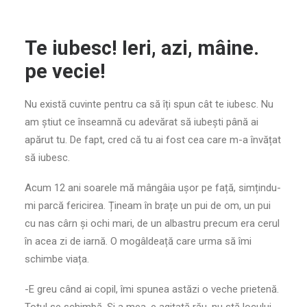
Te iubesc! Ieri, azi, mâine.
pe vecie!
Nu există cuvinte pentru ca să îți spun cât te iubesc. Nu
am știut ce înseamnă cu adevărat să iubești până ai
apărut tu. De fapt, cred că tu ai fost cea care m-a învățat
să iubesc.
Acum 12 ani soarele mă mângâia ușor pe față, simțindu-
mi parcă fericirea. Țineam în brațe un pui de om, un pui
cu nas cârn și ochi mari, de un albastru precum era cerul
în acea zi de iarnă. O mogâldeață care urma să îmi
schimbe viața.
-E greu când ai copil, îmi spunea astăzi o veche prietenă.