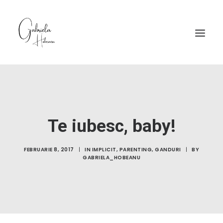
Te iubesc, baby!
FEBRUARIE 8, 2017
|
IN
IMPLICIT
,
PARENTING
,
GANDURI
|
BY
GABRIELA_HOBEANU
© 2026 Gabriela Hobeanu.
Toate drepturile rezervate